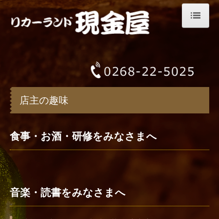
リカーランド現金屋
オンラインショップ
店頭でのサービス
店主の趣味
店主の趣味
バックナンバー Book
食事・お酒・研修をみなさまへ
バックナンバー Music
バックナンバー Other
会社案内
音楽・読書をみなさまへ
お問合せ