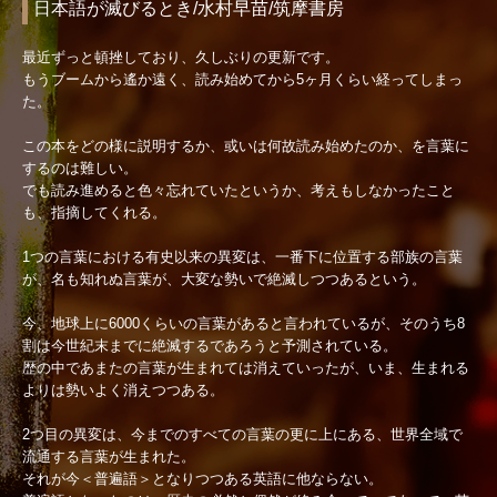
日本語が滅びるとき/水村早苗/筑摩書房
最近ずっと頓挫しており、久しぶりの更新です。
もうブームから遙か遠く、読み始めてから5ヶ月くらい経ってしまっ
た。
この本をどの様に説明するか、或いは何故読み始めたのか、を言葉に
するのは難しい。
でも読み進めると色々忘れていたというか、考えもしなかったこと
も、指摘してくれる。
1つの言葉における有史以来の異変は、一番下に位置する部族の言葉
が、名も知れぬ言葉が、大変な勢いで絶滅しつつあるという。
今、地球上に6000くらいの言葉があると言われているが、そのうち8
割は今世紀末までに絶滅するであろうと予測されている。
歴の中であまたの言葉が生まれては消えていったが、いま、生まれる
よりは勢いよく消えつつある。
2つ目の異変は、今までのすべての言葉の更に上にある、世界全域で
流通する言葉が生まれた。
それが今＜普遍語＞となりつつある英語に他ならない。