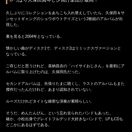
久しぶりにコレクションをあちこち入れ替えしていたら、久保田＆サ
ンセットギャングのショウボウトデイズという2枚組のアルバムが出
現した。
裏を見ると2004年となっている。
懐かしい曲がディスク1で、ディスク2はリミックスヴァージョンと
なっている。
ご存じだと思うけれど、喜納昌吉の「ハイサイおじさん」を最初にア
ルバムに取り上げたのは、久保田氏だった。
セカンドアルバムは、矢張りたまに聴くし、ラストのアルバムもまた
傑作だったんだけれど、あまり認知されていない。
ルーズだけれどタイトな緻密な演奏が素晴らしい。
そうだ、めんたんぴん、という忘れ去られたバンドもあった。
確か、小松出身でグレイトフルデッド大好きなバンドで、LPもCDも
どこかにあるはずである。