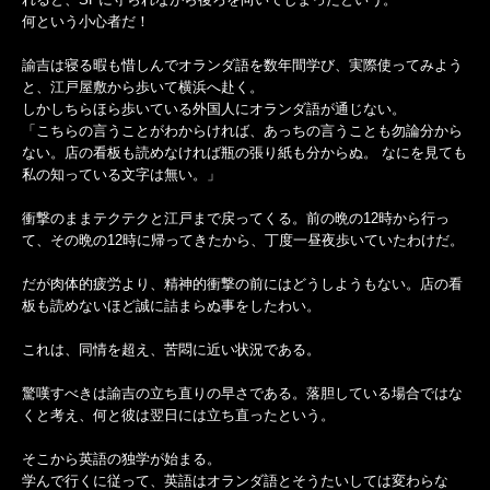
何という小心者だ！
諭吉は寝る暇も惜しんでオランダ語を数年間学び、実際使ってみよう
と、江戸屋敷から歩いて横浜へ赴く。
しかしちらほら歩いている外国人にオランダ語が通じない。
「こちらの言うことがわからければ、あっちの言うことも勿論分から
ない。店の看板も読めなければ瓶の張り紙も分からぬ。 なにを見ても
私の知っている文字は無い。」
衝撃のままテクテクと江戸まで戻ってくる。前の晩の12時から行っ
て、その晩の12時に帰ってきたから、丁度一昼夜歩いていたわけだ。
だが肉体的疲労より、精神的衝撃の前にはどうしようもない。店の看
板も読めないほど誠に詰まらぬ事をしたわい。
これは、同情を超え、苦悶に近い状況である。
驚嘆すべきは諭吉の立ち直りの早さである。落胆している場合ではな
くと考え、何と彼は翌日には立ち直ったという。
そこから英語の独学が始まる。
学んで行くに従って、英語はオランダ語とそうたいしては変わらな