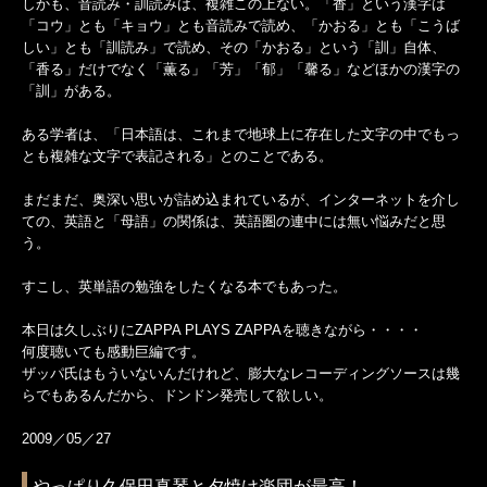
しかも、音読み・訓読みは、複雑この上ない。「香」という漢字は
「コウ」とも「キョウ」とも音読みで読め、「かおる」とも「こうば
しい」とも「訓読み」で読め、その「かおる」という「訓」自体、
「香る」だけでなく「薫る」「芳」「郁」「馨る」などほかの漢字の
「訓」がある。
ある学者は、「日本語は、これまで地球上に存在した文字の中でもっ
とも複雑な文字で表記される」とのことである。
まだまだ、奥深い思いが詰め込まれているが、インターネットを介し
ての、英語と「母語」の関係は、英語圏の連中には無い悩みだと思
う。
すこし、英単語の勉強をしたくなる本でもあった。
本日は久しぶりにZAPPA PLAYS ZAPPAを聴きながら・・・・
何度聴いても感動巨編です。
ザッパ氏はもういないんだけれど、膨大なレコーディングソースは幾
らでもあるんだから、ドンドン発売して欲しい。
2009／05／27
やっぱり久保田真琴と夕焼け楽団が最高！