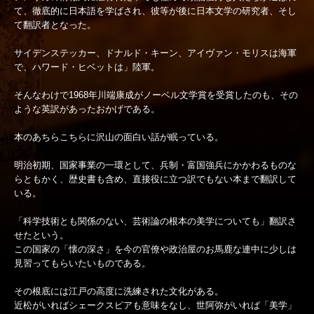
て、徹底的に日本語を学ばされ、彼等が後に日本文学の研究者、そし
て翻訳者となった。
サイデンステッカー、ドナルド・キーン、アイヴァン・モリスは海軍
で、ハワード・ヒベットは」陸軍。
そんなわけで1968年川端康成がノーベル文学賞を受賞したのも、その
ような英訳があったおかげである。
本のあちらこちらに沢山の面白い話が眠っている。
明治初期、国家事業の一環として、兵制・富国強兵にかかわるものな
らともかく、歴史書も含め、直接役に立つ訳でもない本まで翻訳して
いる。
「科学技術とも関係のない、芸術論の根本の美学についても」翻訳さ
せたという。
この国家の「懐の深さ」を今の官僚や政治屋のお馬鹿な連中に少しは
見習ってもらいたいものである。
その根底には江戸の高度に洗練された文化がある。
近松がいればシェークスピアも意味をなし、世阿弥がいれば「美学」