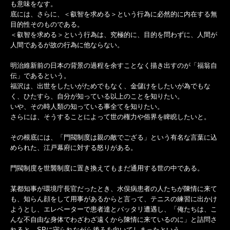
も意味をなす。
底には、さらに、＜叡智を求める＞という行為に必然的に内在する無
目的性そのものである。
＜叡智を求める＞という行為は、究極的に、目的を問わずに、人間が
人間であるが故の行為に他ならない。
明治維新前の日本の背景の過程を余すことなく描き出すのが「福翁自
伝」であるという。
福沢は、出世をしたいがためでもなく、金儲けをしたいが為でもな
く、ひたすら、自分が知っている以上のことを知りたい。
いや、その時人類の知っている事全てを知りたい。
さらには、そうすることによって世の権力や俗界を睥睨したいと。
その根底には、「門閥制度は親の敵でござる」という有名な言葉に込
められた、江戸幕府に対する怒りがある。
門閥制度を世襲制度に置き換えてもまだ通用する世の中である。
某都知事が環境庁長官だったとき、水俣病患者の人たちが陳情に来て
も、知らん顔をして用事があるからと言って、テニスの練習に出かけ
ようとし、エレベーターで患者達とバッタリ遭遇し、「俺たちは、こ
んな不自由な身体でわざわざ遠くから陳情に来ているのに」と詰問さ
れると、SPに守られながら後ろを向いてしまったという。