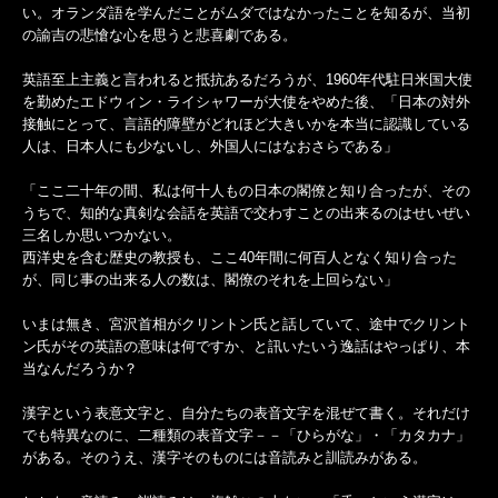
い。オランダ語を学んだことがムダではなかったことを知るが、当初
の諭吉の悲愴な心を思うと悲喜劇である。
英語至上主義と言われると抵抗あるだろうが、1960年代駐日米国大使
を勤めたエドウィン・ライシャワーが大使をやめた後、「日本の対外
接触にとって、言語的障壁がどれほど大きいかを本当に認識している
人は、日本人にも少ないし、外国人にはなおさらである」
「ここ二十年の間、私は何十人もの日本の閣僚と知り合ったが、その
うちで、知的な真剣な会話を英語で交わすことの出来るのはせいぜい
三名しか思いつかない。
西洋史を含む歴史の教授も、ここ40年間に何百人となく知り合った
が、同じ事の出来る人の数は、閣僚のそれを上回らない」
いまは無き、宮沢首相がクリントン氏と話していて、途中でクリント
ン氏がその英語の意味は何ですか、と訊いたいう逸話はやっぱり、本
当なんだろうか？
漢字という表意文字と、自分たちの表音文字を混ぜて書く。それだけ
でも特異なのに、二種類の表音文字－－「ひらがな」・「カタカナ」
がある。そのうえ、漢字そのものには音読みと訓読みがある。