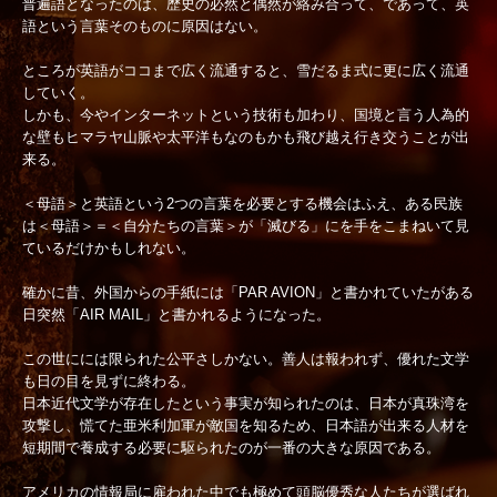
普遍語となったのは、歴史の必然と偶然が絡み合って、であって、英
語という言葉そのものに原因はない。
ところが英語がココまで広く流通すると、雪だるま式に更に広く流通
していく。
しかも、今やインターネットという技術も加わり、国境と言う人為的
な壁もヒマラヤ山脈や太平洋もなのもかも飛び越え行き交うことが出
来る。
＜母語＞と英語という2つの言葉を必要とする機会はふえ、ある民族
は＜母語＞＝＜自分たちの言葉＞が「滅びる」にを手をこまねいて見
ているだけかもしれない。
確かに昔、外国からの手紙には「PAR AVION」と書かれていたがある
日突然「AIR MAIL」と書かれるようになった。
この世にには限られた公平さしかない。善人は報われず、優れた文学
も日の目を見ずに終わる。
日本近代文学が存在したという事実が知られたのは、日本が真珠湾を
攻撃し、慌てた亜米利加軍が敵国を知るため、日本語が出来る人材を
短期間で養成する必要に駆られたのが一番の大きな原因である。
アメリカの情報局に雇われた中でも極めて頭脳優秀な人たちが選ばれ