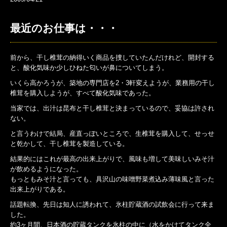
最近のお仕事は・・・
前から、干し椎茸の納得いく商品を捜していたんだけれど、開封する
と、酸化気味か少しひねた匂いが鼻についてしまう。
いくら高かろうが、築地の専門店を2・3軒変えようが、業務用の干し
椎茸を購入しようが、すべて酸化気味であった。
当家では、出汁は昆布と干し椎茸と決まっているので、妥協は許され
ない。
と言うわけで結局、産直っぽいところで、生椎茸を購入して、せっせ
と乾かして、干し椎茸を製造している。
結果的にはこれが最高の出来上がりで、風味も増して美味しいみそ汁
が飲めるようになった。
もっともみそ汁と言っても、具沢山の味噌野菜煮込み薄味風と言った
出来上がりである。
話題転換、先日は知人に誘われて、氷柱貯蔵酒の試飲会に行って来ま
した。
約3ヶ月間、日本酒の貯蔵タンクを氷柱の中に（水をかけてタンク全