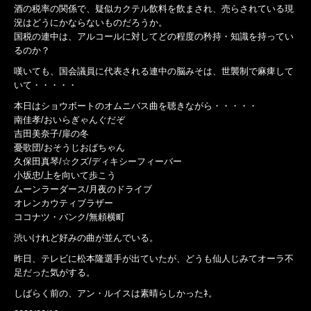
酒の税率の関係で、疑似カクテル飲料を飲まされ、売らされている現
況はどうにかならないものだろうか。
国税の連中は、アルコールに対してどの程度の矜持・知識を持ってい
るのか？
嘆いても、国会議員に代表される連中の脳みそは、世襲制で麻痺して
いて・・・・・
本日はショウボートのオムニバス曲を聴きながら・・・・・
南佳孝/おいらぎゃんぐだぞ
吉田美奈子/扉の冬
憂歌団/おそうじおばちゃん
久保田真琴/☆クズ/ディキシーフィーバー
小坂忠/上を向いて歩こう
ムーンラーダース/月夜のドライブ
オレンカウティブラザー
ココナツ・バンク/無頼横町
渋いけれど好みの曲が並んでいる。
昨日、テレビに松本隆選手が出ていたが、どうも仙人じみてオーラ不
足だった気がする。
しばらく前の、アン・ルイスは素晴らしかったﾈ。