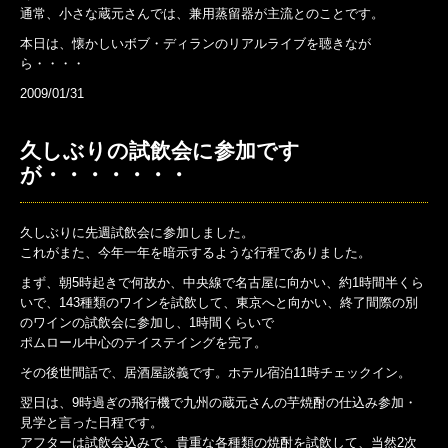
通常、小さな蔵元さんでは、兼用蒸留器が主流とのことです。
本日は、懐かしいボブ・ディランのリアルライブを聴きなが
ら・・・・
2009/01/31
久しぶりの試飲会に参加です
が・・・・・・・
久しぶりに先週試飲会に参加しました。
これがまた、今年一年を暗示するような行程でありました。
まず、朝5時起きで何故か、中央線で名古屋に向かい、約1時間半くら
いで、143種類のワインを試飲して、東京へと向かい、終了間際の別
のワインの試飲会に参加し、1時間くらいで
ポムロール中心のテイステイングを完了。
その後世間話で、居酒屋談義です。ホテル宿泊11時チェックイン。
翌日は、9時過ぎの飛行機で九州の蔵元さんの芋焼酎の仕込み参加・
見学と言った日程です。
アフターは試飲会込みで、貴重な各種類の焼酎を試飲して、当然2次