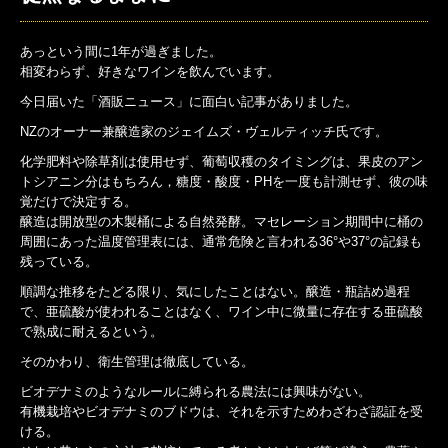
あっという間に1年が過ぎました。
相変わらず、好きなワインを飲んでいます。
今日届いた「酒販ニュース」に面白い記事がありました。
NZのオーナー兼醸造家のジェイムズ・ヴェルティッチ氏です。
化学肥料や除草剤は使用せず、葡萄収穫のタイミングは、果皮のアン
トシアニン分はもちろん，糖度・酸度・PHを一度も計測せず、彼の味
覚だけで決定する。
醸造は開放型の木製桶による自然発酵。マセレーション期間中に桶の
周囲にあった温度管理表には、通常危険と言われる36°や37°の記録も
残っている。
順調な推移をたどる限り、気にしたことはない。醸造・瓶詰め過程
で、亜硫酸が使われることはなく、ワイン中に微量に存在する亜硫酸
で熟成に耐えるという。
そのかわり、衛生管理は徹底している。
ビオデナミのようなルールに縛られる農法には興味がない。
有機栽培やビオデナミのブドウは、それを示すためわざわざ認証を受
ける。