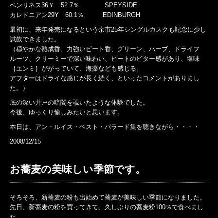
ベンリネス36Ｙ 52.7％ SPEYSIDE
カレドニアン29Y 60.1％ EDINBURGH
最初に、来年発売になるという余市25年シングルカスクも記念に少し
試飲できました。
（穏やかな熟成香、力強いピート香、グリーン、ハーブ、ドライフ
ルーツ、クリーミーで深い味わい、ピートのビター感があり、塩味
｛エンミ｝ががっていて、海藻なども感じる。
アフターはドライな感じが長く続く、といったコメントがありまし
た。）
底の深い井戸の暗闇を覗いたような体験でした。
今後、ゆっくり愉しみたいと思います。
本日は、アン・ルイス・ベスト・バラード集を聴きながら・・・・
2008/12/15
お蕎麦の美味しい季節です。
そろそろ、新蕎麦の粉も出始めて蕎麦が美味しい季節になりました。
先日、新蕎麦の粉を買ってきて、久しぶりの蕎麦粉100％で食べまし
た。