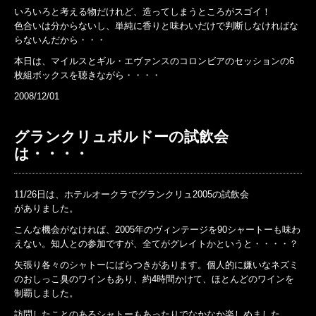
いろいろと考える物だけれど、造ってしまうところがスゴイ！
色合いは分からないし、単純に香りと味わいだけで判断しなければな
らないんだから・・・
本日は、マイルスとギル・エヴァンスのコロンビアのセッションの6
枚組ボックスを聴きながら・・・・
2008/12/01
グランクリュボルドーの試飲会
は・・・・
11/26日は、ホテルオークラでグランクリュ2005の試飲会
がありました。
こんな機会がなければ、2005年のヴィンテージを90シャートーも味わ
えない。知人との参加ですが、全てがグレイトかというと・・・・？
矢張り各々のシャトーにばらつきがあります。個人的に嫌いなネズミ
のおしっこ臭のワインもあり、約4時間かけて、ほとんどのワインを
制覇しました。
訪問したことのあるシャトーもあったりでなかなか楽しめました。