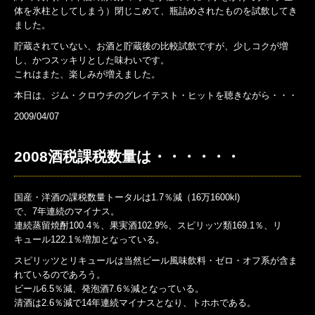
体を氷柱としてしまう）閉じこめて、瓶詰めされたものを試飲してき
ました。
貯蔵されていない、お酒と貯蔵後の比較試飲ですが、少しコクが増
し、かつスッキリとした味わいです。
これはまた、楽しみが増えました。
本日は、ジム・クロウチのグレイテスト・ヒットを聴きながら・・・
2009/04/07
2008酒税課税数量は・・・・・・
国産・洋酒の課税数量トータルは1.7％減（16万1600kl)
で、7年連続のマイナス。
連続蒸留焼酎100.4％、果実酒102.9%、スピリッツ類169.1％、リ
キュール122.1％増加となっている。
スピリッツとリキュールは当然ビール風味飲料・ゼロ・オフ系が含ま
れているのであろう。
ビール6.5％減、発泡酒7.6％減となっている。
清酒は2.6％減で14年連続マイナスとなり、トホホである。