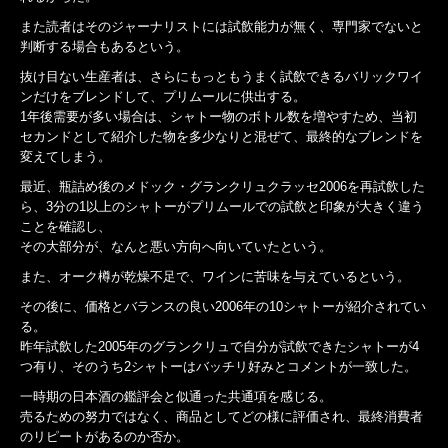
また読者はそのジャーナリストには試飲能力が無く、専門家でないと
判断する場合もあるという。
抜け目ない生産者は、さらにもっともうまく試飲できるバリックワイ
ンだけをブレンドして、プリムールに供出する。
1年後需要が多い場合は、シャトー物のボトル数を増やすため、当初
セカンドとして紹介した物を多少なりと混ぜて、最終的なブレンドを
変えてしまう。
最近、瓶詰め後のメドック・グランクリュクラッセ2006を再試飲した
ら、3分の1以上のシャトーがプリムールでの試飲と印象が大きく違う
ことを確認し、
その大部分が、なんと悪い方向へ向いていたという。
また、オーク樽が乾燥不足で、ワインに苦味を与えているという。
その後に、価格とバランスの良い2006年の10シャトーが紹介されてい
る。
昨年試飲した2005年のグランクリュで自分が試飲できたシャトーが4
つ有り、そのうち2シャトーはバッチリ好みとコメントが一致した。
一時期の日本酒の鑑評会と似通った共通項を感じる。
売るための努力ではなく、商品としてどの様に評価され、最終消費者
のリピートがあるのか否か。