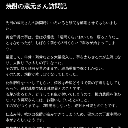
焼酎の蔵元さん訪問記
先日の蔵元さんの訪問時にいろいろと疑問を解消させてもらいまし
た。
黄金千貫の芋は、昔は収穫後、1週間くらいおいても、腐るようなこ
とはなかったが、しばらく前から3日くらいで腐敗が始まってしま
う。
量産して、牛糞・鶏糞などを大量投入し、芋を太らせるのが主流にな
り、大振りで水太りの芋になった。
芋の買い取り値段が昔のままで、結局重量で稼ぐしかない。
そのため、焼酎が水っぽくなってしまった。
化学肥料を中止してもらい、値段は希望どうりで昔の芋造りをしても
らった。緑肥栽培で50％減農薬とのことです。
若芽が出るとき、どうしても虫が付いてしまうので、極力農薬を使わ
ないよう農家さんには、お願いしているとのこと。
芋の実がつくまでは、2度消毒しないと、絶対不可能とのことです。
仕込み時、軟水は発酵が進みすぎてしまうため、硬水との丁度中間の
水がよろしいようです。