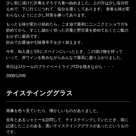
少し前に漬けた沢庵もそろそろ食べ始めました。上の方は少し塩分控
えめで、下に行くにつれて、塩分を濃くしてあります。 来春も味が変
わらないようにと少し対策を練ってあります。
もっとも味が変わり始めたら、ごま油で最初にニンニクとショウガを
炒めてから、すこし細かく切った沢庵と野沢菜を炒めておくとご飯の
おかずに最高です。
好みでお醤油や七味唐辛子を少々加えます。
今年、知人達と3月にスペインにいったとき、この漬け物を持って
いって、赤ワインを飲みながらみんなで最高に盛り上がりました。
本日はJJケールのプライベートライブCDを聴きながら・・・
2008/12/09
テイステインググラス
画像を色々見ていたら、懐かしいものがありました。
去年とあるシャトーを訪問して、テイステイングしていたとき、前に
記述したことのある、黒いテイステインググラスがあったというもの
です。