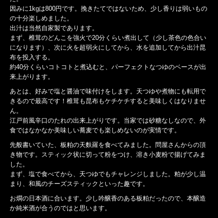
因みに1kgは800円です。挽きたてではないため、少し香りは弱いもの
の十分楽しめました。
出汁は当然自家製であります。
まず、椎茸のどんこを強火で20分くらい煮出して（少し茶色の色合い
になります）、次に火を超弱火にしてから、水を追加してから出汁昆
布を投入する。
約40分くらいコトコトと煮込むと、パーフェクトなつゆのベースが出
来上がります。
あとは、好みで塩と醤油で味付けをします。天つゆや煮物にも転用で
きるので最高です！椎茸も昆布もケチケチすると美味しくはなりませ
ん。
江戸前風辛口のたれの出来上がりです。当家では砂糖なしなので、外
食ではなかなか美味しい蕎麦でも楽しめないのが実情です。
先般書いていた、板粕の天麩羅を食べてみました。問屋さんからの頂
き物です。スティック状に切って粉をつけ、溶き小麦粉で揚げてみま
した。
まず、塩で食べてから、天つゆでもチャレンジしました。粕が少し温
まり、和風のチーズスティックといった趣です。
お燗の日本酒に合います。少し吟醸香のある板粕だったので、本醸造
か純米酒が合うのではと思います。