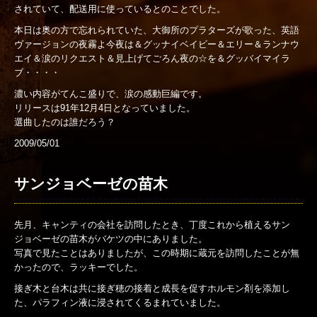
されていて、配送用に使っているとのことでした。
本日は奥の方で忘れられていた、大御所のプラターズが歌った、英語
ヴァージョンの夜霧よ今夜は＆グッナイベイビー＆エリー＆ランナウ
エイ＆涙のリクエスト＆見上げてごろん夜の☆を＆グッバイマイラ
ブ・・・・
濃い内容がてんこ盛りで、涙の感動巨編です。
リリースは91年12月4日となっていました。
選曲したのは誰だろう？
2009/05/01
サンジョベーゼの苗木
先月、キャンティの会社を訪問したとき、丁度これから植えるサン
ジョベーゼの苗木がバケツの中にありました。
写真で見たことはありましたが、この時期に蔵元を訪問したことが無
かったので、ラッキーでした。
接ぎ木と台木は共に接ぎ穂の接着と成長を促すホルモン剤を添加し
た、パラフィン液に浸されてくるまれていました。