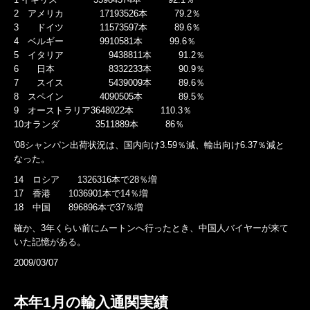
2 アメリカ 17193526本 79.2％
3 ドイツ 11573597本 89.6％
4 ベルギー 9910581本 99.6％
5 イタリア 9438811本 91.2％
6 日本 8332233本 90.9％
7 スイス 5439009本 89.6％
8 スペイン 4090505本 89.5％
9 オーストラリア3648022本 110.3％
10オランダ 3511889本 86％
'08シャンパン出荷状況は、国内向け3.59％減、輸出向け6.37％減と
なった。
14 ロシア 1326316本で28％増
17 香港 1036901本で14％増
18 中国 896896本で37％増
確か、3年くらい前にムートンへ行ったとき、中国人バイヤーが来て
いた記憶がある。
2009/03/07
本年1月の輸入通関実績