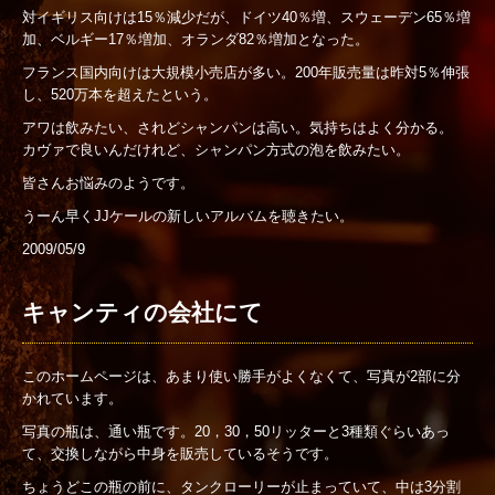
対イギリス向けは15％減少だが、ドイツ40％増、スウェーデン65％増
加、ベルギー17％増加、オランダ82％増加となった。
フランス国内向けは大規模小売店が多い。200年販売量は昨対5％伸張
し、520万本を超えたという。
アワは飲みたい、されどシャンパンは高い。気持ちはよく分かる。
カヴァで良いんだけれど、シャンパン方式の泡を飲みたい。
皆さんお悩みのようです。
うーん早くJJケールの新しいアルバムを聴きたい。
2009/05/9
キャンティの会社にて
このホームページは、あまり使い勝手がよくなくて、写真が2部に分
かれています。
写真の瓶は、通い瓶です。20，30，50リッターと3種類ぐらいあっ
て、交換しながら中身を販売しているそうです。
ちょうどこの瓶の前に、タンクローリーが止まっていて、中は3分割