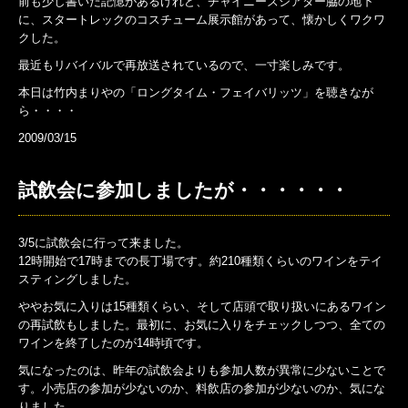
前も少し書いた記憶があるけれど、チャイニーズシアター脇の地下
に、スタートレックのコスチューム展示館があって、懐かしくワクワ
クした。
最近もリバイバルで再放送されているので、一寸楽しみです。
本日は竹内まりやの「ロングタイム・フェイバリッツ」を聴きなが
ら・・・・
2009/03/15
試飲会に参加しましたが・・・・・・
3/5に試飲会に行って来ました。
12時開始で17時までの長丁場です。約210種類くらいのワインをテイ
スティングしました。
ややお気に入りは15種類くらい、そして店頭で取り扱いにあるワイン
の再試飲もしました。最初に、お気に入りをチェックしつつ、全ての
ワインを終了したのが14時頃です。
気になったのは、昨年の試飲会よりも参加人数が異常に少ないことで
す。小売店の参加が少ないのか、料飲店の参加が少ないのか、気にな
りました。