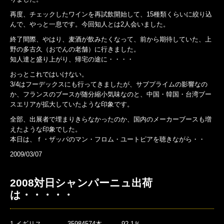
再度、チェックしたワインを再試飲開始して、15種類くらいに絞り込
んで、やっと一息です。今回知人とは2人会いました。
終了間際、やはり、麦酒が飲みたくなって、前から期待していた、上
野の多古久（おでんの老舗）に行きました。
知人達と盛り上がり、帰宅の途に・・・・
おっとこれではいけない。
3/4はフーデックスにも行ってきましたが、サブプライムの影響なの
か、フランスのブースが随分縮小気味なのと、中国・韓国・台湾ブー
スエリアが拡大していたような印象です。
全部、出展者で埋まりきらなかったのか、国内のメーカーブースも増
えたような印象でした。
本日は、ｆ・ザッパのマン・フロム・ユートピアを聴きながら・・
2009/03/07
2008対日シャンパーニュ出荷
は・・・・・
1 イギリス 35984574本 92.1％