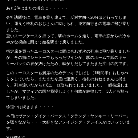
あと2件はまたの機会に・・・・・
会社訪問後に、電車を乗り違えて、反対方向へ20分ほど行ってしま
い、運良く検札のおじさんに助けられ、逆方向行きの電車に飛び乗り
ました。
重いスーツケースを持って、駅のホームを走り、電車の窓からの冷や
やかな視線に耐えて始発駅まで戻りました。
指定席を買ったユーロスターに間に合わず次の列車に飛び乗りました
が、その前にシャトーでもらったワインが、駅のホームで紙のキャ
リーバックの底が抜けたため、転がりだしてまたまた注目の的です。
このユーロスターも満席のためデッキでしばし（1時間半）おしゃべ
りをしていたら、またまた今度は運悪く、検札のおねえさんに捕ま
り、列車違いだからと8ユーロ取られてしまいました。一瞬抗議しま
したが、マフィアの国だ我慢しようと何故か納得して、3人とも黙っ
てしまいました。
珍道中は続きます・・・・
本日はヴァン・ダイク・パークス「クラング・ヤンキー・リーパー」
を聴きながら・・・大好きなアメイジング・グレイスがはいっていま
す。
2009/04/21