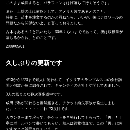
このまま成長すると、パラフィンははげ落ちて行くそうです。
また、土壌の土は依然として、アメリカ製であるとのこと。
特別に、苗木を注文するのかと尋ねたら、いいや、後はテロワールの
問題だから関係ないよ、と言っておりました。
古木はあるの？と訊いたら、30年くらいまでであって、後は収穫量が
落ちるからね、とのことです。
2009/05/01
久しぶりの更新です
4/13から4/20まで知人に誘われて、イタリアのランブルスコの会社訪
問と何故か急に紹介されて、キャンティの会社も訪問してきました。
3人の気ままな弥次喜多道中です。
成田で私が関わると当然起きる、チケット紛失事故が発生しまし
た。・・・・・・・これで3度目です。
カウンターまで戻って、チケットを再発行してもらって、「再」と丁
寧にボールペンで書いてもらい、知人は荷物検査で、この「再」は何
ですか？と質問されていました。