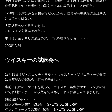
それは昔からの方法で栽培している者からはすれば筋が違う。農薬や
化学肥料を使った者がその旨をボトルに表示することが筋だ。
1920年代以前はみな有機栽培だったから、自分が有機栽培の認証を受
けるつもりはない。
大変納得のいく意見である。
このワインを飲んでみたい。
本日は、金子マリの最近のアルバムを聴きながら・・・・
2008/12/24
ウイスキーの試飲会へ
12月13日はザ・スコッチ・モルト・ウイスキー・ソサエティーの設立
15周年記念の試飲会へ行って来ました。
事前に試飲のチケットを買って、ウイスキー蒸留所やエイジングの違
いで個別にチケットの枚数を切り離し、個々に楽しんできました。
6種類ほどを・・・・
ロングモーン40Y 53.5％ SPEYSIDE SHERRY
グレンファークラス36Y 53％ ＳPEYSIDE SHERRY