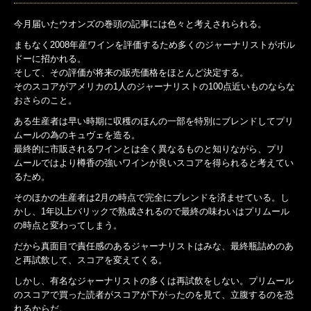
今月届いたウオンズの巻頭の記事には色々と考えされられる。
まもなく2008年産ワインを評価するため多くのジャーナリストがボル
ドーに招かれる。
そして、その評価が将来の販売価格をほとんど決定する。
そのスコアがアメリカの1人のジャーナリストの100点近いものならな
おさらのこと。
ある生産者は早い時期に収穫のほんの一部を特別にブレンドしてプリ
ムールの為のキュヴェを造る。
最終的に市販されるワインとは全く異なるものと知りながら、プリ
ムールではより樽香の強いワインが良いスコアを得られると考えてい
るため。
そのほかの生産者は2月の時点で完全にブレンドを済ませている。し
かし、1年以上バリックで熟成されるので最終の味わいはプリムール
の時点と変わってしまう。
だから真面目で責任感のあるジャーナリストはみな、最終瓶詰めのあ
と再試飲して、スコアを変えてくる。
しかし、有名なジャーナリストの多くは再試飲をしない。プリムール
のスコアで買った読者がスコアが下がったのを見て、立腹するのを恐
れるからだ。