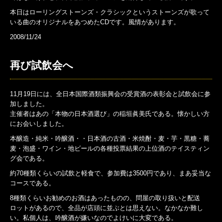
本日はローリングストーンズ・クラシックというストーンズが歌って
いる曲のオリジナルをあつめたCDです。風情があります。
2008/11/24
再び試飲会へ
11月19日には、全日本国際酒類振興会の受賞酒の表彰会と試飲会に参
加しました。
主催者はあの「本物の日本酒選び」の稲垣眞美氏である。懐かしい方
にお会いしました。
本醸造・純米・吟醸酒・・日本酒の古酒・米焼酎・麦・芋・黒糖・蕎
麦・泡盛・ワイン・地ビールの各種投票結果の上位酒のテイスティン
グ会である。
約70種類くらいの試飲と軽食で、参加費は3500円であり、まあ妥当な
コースである。
8種類くらいお勧めのお酒はあったものの、問屋の取り扱いと配送
ロットがあるので、全品が店頭に並ぶとは思えない。なかなか難し
い。私個人は、吟醸酒が嫌いなのでよけいに大変である。