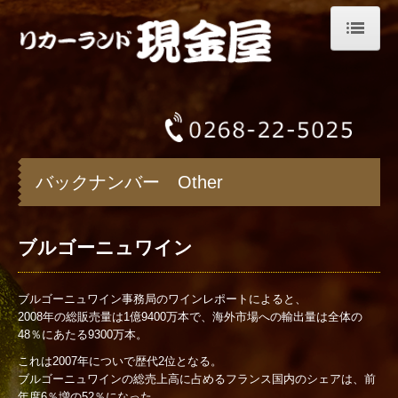
リカーランド現金屋
オンラインショップ
店頭でのサービス
バックナンバー Other
店主の趣味
バックナンバー Book
ブルゴーニュワイン
バックナンバー Music
バックナンバー Other
ブルゴーニュワイン事務局のワインレポートによると、
2008年の総販売量は1億9400万本で、海外市場への輸出量は全体の
会社案内
48％にあたる9300万本。
これは2007年についで歴代2位となる。
お問合せ
ブルゴーニュワインの総売上高に占めるフランス国内のシェアは、前
年度6％増の52％になった。