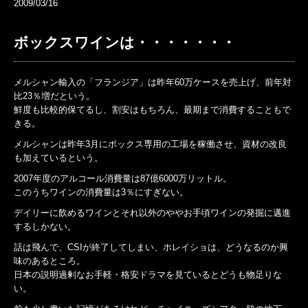
2009/03/16
ボックスワインは・・・・・・・
メルシャン輸入の「フランジア」は昨年60万ケースを売上げ、前年対
比23％増だという。
鮮度も比較的保てるし、割安はもちろん、最期まで消費することもで
きる。
メルシャンは昨年3月にボックス専用の工場を稼働させ、資材の改良
も加えているという。
2007年度のアルコール消費量は87億6000万リットル。
このうちワインの消費量は3％にすぎない。
デイリーに飲めるワインとそれ以外のややお手頃ワインの発掘に邁進
するしかない。
話は飛んで、CSIが終了してしまい、ホレイショは、どうなるのか興
味のあるところ。
日本の説明過剰なお手軽・格安ドラマを見ているとどうも物足りな
い。