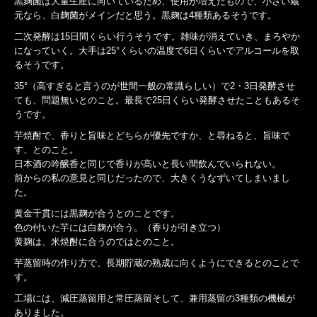
黒麹菌は大量生産に向いているため、使用が増えたもので、小さい蔵
元なら、白麹菌がメインだと思う。黒麹は4種類あるそうです。
二次発酵は15日間くらい行うそうです。雑味が消えていき、まろやか
になっていく。大手は25°くらいの温度で6日くらいでアルコールを取
るそうです。
35°（高すぎると言うのが世間一般の常識らしい）で2・3日発酵させ
ても、問題無いとのこと。最長で25日くらい発酵させたこともあるそ
うです。
芋焼酎で、香りと旨味とどちらが優先ですか、と尋ねると、旨味で
す、とのこと。
日本酒の吟醸香と同じで香りが高いと長い間飲んでいられない。
前からの私の意見と同じだったので、大きくうなずいてしまいまし
た。
黄金千貫には黒麹が合うとのことです。
色の付いた芋には白麹が合う。（香りが引き立つ）
黄麹は、米焼酎に合うのではとのこと。
芋蒸留時の作り方で、長期貯蔵の熟成に向くようにできるとのことで
す。
工場には、減圧蒸留用と常圧蒸留そして、兼用蒸留の3種類の機械が
ありました。