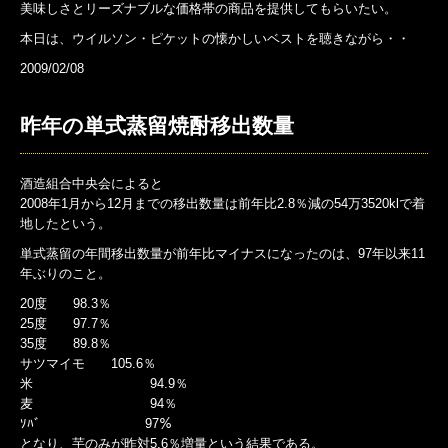
美味しさとリーズナブルな価格帯の商品を提供してもらいたい。
本日は、ウイルソン・ピケットの懐かしいベストを聴きながら・・
2009/02/08
昨年の単式蒸留焼酎移出数量
酒造組合中央会によると
2008年1月から12月までの移出数量は前年比2.8％減の54万3520klで着
地したという。
単式蒸留の年間移出数量が前年比マイナスになったのは、97年以来11
年ぶりのこと。
20度 98.3％
25度 97.7％
35度 89.8％
サツマイモ 105.6％
米 94.9％
麦 94％
ｿﾊﾞ 97％
となり、芋のみが昨対5.6％増量という結果である。