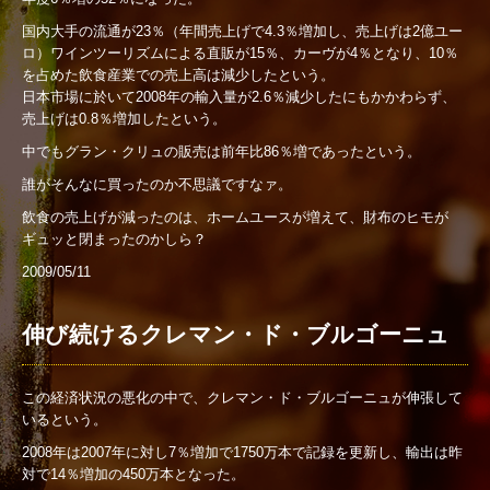
国内大手の流通が23％（年間売上げで4.3％増加し、売上げは2億ユー
ロ）ワインツーリズムによる直販が15％、カーヴが4％となり、10％
を占めた飲食産業での売上高は減少したという。
日本市場に於いて2008年の輸入量が2.6％減少したにもかかわらず、
売上げは0.8％増加したという。
中でもグラン・クリュの販売は前年比86％増であったという。
誰がそんなに買ったのか不思議ですなァ。
飲食の売上げが減ったのは、ホームユースが増えて、財布のヒモが
ギュッと閉まったのかしら？
2009/05/11
伸び続けるクレマン・ド・ブルゴーニュ
この経済状況の悪化の中で、クレマン・ド・ブルゴーニュが伸張して
いるという。
2008年は2007年に対し7％増加で1750万本で記録を更新し、輸出は昨
対で14％増加の450万本となった。