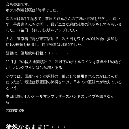
会も参加です。
ホテル到着就寝は1時半でした。
次の日は6時半起きで、前日の蔵元さんの芋洗い行程を見学し、続い
て、芋農家さんを訪問し、最近エコな緑肥栽培の説明をしてもらいま
した。（後日、詳しい説明をアップしたい）
夕方、東京着で再び東京宿泊で、次の日もワインの試飲会に参加し、
約100種類を征服し、自宅帰着は5時頃でした。
話題は、酒類飲料日報より・・・・・
11月までの輸入通関類計で、2L以下のボトルワインは前年比1％減だ
が、バルクワインは45％増とある。
かつては、国産ワインの原料の一部として使用されるのがほとんど
だったが、最近は原産国の銘柄をつけ、日本での瓶詰めが増えている
という。
本日は懐かしいオールマンブラザーズバンドのライブを聴きなが
ら・・・・・・
2009/01/25
徒然なるままに・・・