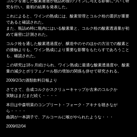
コルクを通した酸素通過が瓶詰め後のワインに与える影響について研
究を行い、最初の結果を発表した。
これによると、ワインの熟成には、酸素管理とコルク栓の選択が重要
であると確認された。
また、瓶詰め時に瓶内にはいる酸素量と、コルク栓の酸素透過量が初
めて厳密に計測された。
コルク栓を通した酸素透過度が、醸造中のそのほかの方法での酸素と
の接触よりも、ワイン熟成により重要な影響をもたらすであろうこと
も、確認された。
この研究は18ヶ月続けられ、ワイン熟成に最適な酸素透過度や、酸素
量の減少とポリフェノール類の増加の関係も併せて研究される。
2009/2/3の酒類飲料日報より
さてさて、合成コルクかスクリューキャップか古来のコルクか
実験はまだまだ続く・・・・
本日は中森明菜のコンプリート・フォーク・アキナを聴きなが
ら・・・・
曲調が一本調子で、アルコールに喉がやられたような・・・
2009/02/04